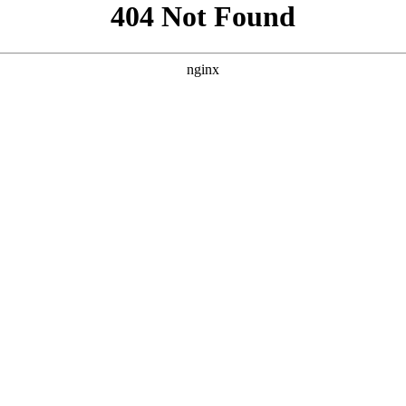
含完整的导航、英雄区、功能卡片、数据统计、用户评价、FAQ和
渐变与毛玻璃质感，营造影院级视觉氛围，内容表达清晰有力。 -
沉闷。 - **布局与节奏**：采用大圆角、留白和异步滚动节
*：功能卡片和用户评价区带有悬停上浮与边框光效，提升浏览的趣
户评价以星级和真实感文案增强口碑。底部CTA区域采用醒目渐变背景
运营数据替换为真实数值，以增强可信度。